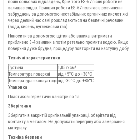
появі сольових відкладень, Крім того ES-67 після роботи не
залишає слідів. Принцип роботи ES-67 полягає в розчиненні
забруднень за допомогою нестабільних органічних кислот які
через деякий час самі розкладаються на безпечні речовини
(вода, кисень, вуглекислий газ).
Наносити за допомогою щітки або валика, витримати
приблизно 3-4 хвилини а потім ретельно промити водою. Якщо
поверхня дуже брудна, процедуру повторити на наступну добу.
Технічні характеристики
Густина
1,05 г/см³
Температура поверхні
від +5°С до +30°С
Температура експлуатації
від -30°С до +85°С
Упаковка
Пластикові герметичні каністри по 1л.
Зберігання
Зберігати в закритій оригінальній упаковці, оберігати від
контакту з металом. Не допускати перегріву або замерзання
матеріалу.
Техніка безпеки