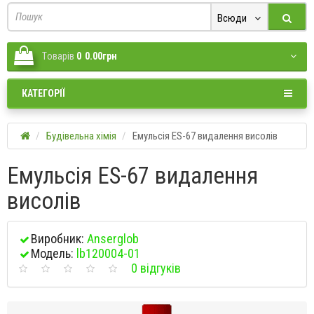
Всюди
Tоварів
0
0.00грн
КАТЕГОРІЇ
Будівельна хімія
Емульсія ES-67 видалення висолів
Емульсія ES-67 видалення
висолів
Виробник:
Anserglob
Модель:
lb120004-01
0 відгуків