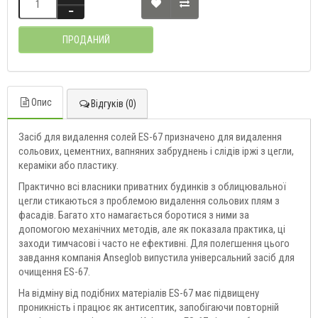
ПРОДАНИЙ
Опис
Відгуків (0)
Засіб для видалення солей ES-67 призначено для видалення
сольових, цементних, вапняних забруднень і слідів іржі з цегли,
кераміки або пластику.
Практично всі власники приватних будинків з облицювальної
цегли стикаються з проблемою видалення сольових плям з
фасадів. Багато хто намагається боротися з ними за
допомогою механічних методів, але як показала практика, ці
заходи тимчасові і часто не ефективні. Для полегшення цього
завдання компанія Anseglob випустила універсальний засіб для
очищення ES-67.
На відміну від подібних матеріалів ES-67 має підвищену
проникність і працює як антисептик, запобігаючи повторній