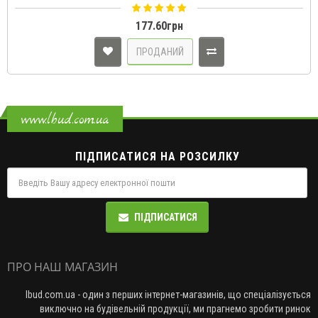
забудете про вивітрювання швів , усадку розтріскування і
висолювання на поверхні цегли. Дана кладочна суміш має дуж..
177.60грн
ПРОДАНИЙ
www.lbud.com.ua
ПІДПИСАТИСЯ НА РОЗСИЛКУ
ПІДПИСАТИСЯ
ПРО НАШ МАГАЗИН
lbud.com.ua - один з перших інтернет-магазинів, що спеціалізується
виключно на будівельній продукції, ми прагнемо зробити ринок